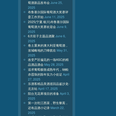
萄酒新品发布会
June 25,
2025
布鲁塞尔国际葡萄酒大奖赛评
委工作开始
June 11, 2025
2025(宁夏.银川)布鲁塞尔国际
葡萄酒大奖赛欢迎会
June 9,
2025
6月双子主题品酒聚
June 6,
2025
卷土重来的澳大利亚葡萄酒，
攻城略地的刀锋犹在
May 31,
2025
改变产区偏见的一场ASC的精
品酒品酒会
May 28, 2025
追求葡萄极致成熟年代，纳帕
赤霞珠的陈年实力小佐证
April
27, 2025
乐酒客精品美酒巡回品鉴沙龙-
北京站
April 17, 2025
阳台无花果项目的准备
April 3,
2025
第一次吃江西菜，野生黎蒿，
还有品酒小记录
March 22,
2025