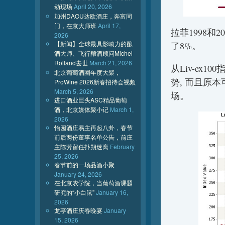
动现场
April 20, 2026
加州DAOU达欧酒庄，奔富同
门，在京大师班
April 17,
拉菲1998和2
2026
【新闻】全球最具影响力的酿
了8%。
酒大师、飞行酿酒顾问Michel
Rolland去世
March 21, 2026
从Liv-ex
北京葡萄酒圈年度大聚，
势, 而且原
ProWine 2026新春招待会视频
March 5, 2026
场。
进口酒业巨头ASC精品葡萄
酒，北京媒体聚小记
March 1,
2026
怡园酒庄易主再起八卦，春节
前后两份董事名单公告，前庄
主陈芳留任扑朔迷离
February
25, 2026
春节前的一场品酒小聚
January 24, 2026
在北京农学院，当葡萄酒课题
研究的“小白鼠”
January 16,
2026
龙亭酒庄庆春晚宴
January
15, 2026