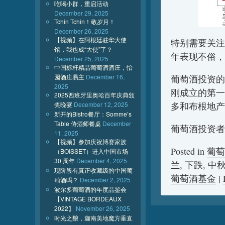
吃喝小群，重启活动
December 29, 2025
Tchin Tchin！敬岁月！
December 26, 2025
【视频】在阿根廷驻华大使
特别需要关注的
馆，我也成“大使”了？
年表现不俗，
December 25, 2025
中国标杆精品葡萄酒酒庄，怡
园酒庄易主
December 16,
葡萄酒投资的
2025
刚成立的第一
2025西班牙里奥哈百年庆典颁
奖晚宴
December 12, 2025
多和布根地产
新开的Bistro餐厅：Somme’s
Table 侍酒师餐桌
December
葡萄酒投资者
11, 2025
【视频】参加庆祝博赛家族
Posted in
葡萄
（BOISSET）进入中国市场
30 周年
December 4, 2025
兰
,
下跌
,
中
现阶段有真正收藏级的中国葡
葡萄酒基金
|
萄酒吗？
December 2, 2025
波尔多葡萄酒的年度品鉴会
【VINTAGE BORDEAUX
2022】
November 26, 2025
时光之酿，迦南美地魔方垂直