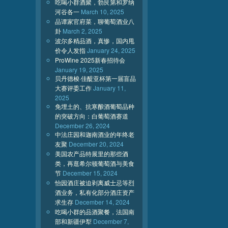
吃喝小群酒聚，勃艮第和罗纳
河谷各一
March 10, 2025
品谭家官府菜，聊葡萄酒业八
卦
March 2, 2025
波尔多精品酒，真惨，国内甩
价令人发指
January 24, 2025
ProWine 2025新春招待会
January 19, 2025
贝丹德梭·佳醍亚杯第一届盲品
大赛评委工作
January 11,
2025
免埋土的、抗寒酿酒葡萄品种
的突破方向：白葡萄酒赛道
December 26, 2024
中法庄园和迦南酒业的年终老
友聚
December 20, 2024
美国农产品特展里的那些酒
类，再逛希尔顿葡萄酒与美食
节
December 15, 2024
怡园酒庄被迫剥离威士忌等烈
酒业务，私有化部分酒庄资产
求生存
December 14, 2024
吃喝小群的品酒聚餐，法国南
部和新疆伊犁
December 7,