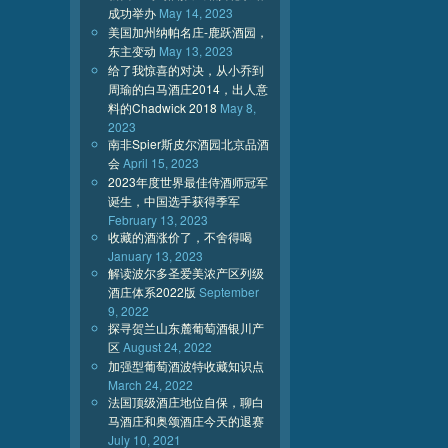
成功举办
May 14, 2023
美国加州纳帕名庄-鹿跃酒园，
东主变动
May 13, 2023
给了我惊喜的对决，从小乔到
周瑜的白马酒庄2014，出人意
料的Chadwick 2018
May 8,
2023
南非Spier斯皮尔酒园北京品酒
会
April 15, 2023
2023年度世界最佳侍酒师冠军
诞生，中国选手获得季军
February 13, 2023
收藏的酒涨价了，不舍得喝
January 13, 2023
解读波尔多圣爱美浓产区列级
酒庄体系2022版
September
9, 2022
探寻贺兰山东麓葡萄酒银川产
区
August 24, 2022
加强型葡萄酒波特收藏知识点
March 24, 2022
法国顶级酒庄地位自保，聊白
马酒庄和奥颂酒庄今天的退赛
July 10, 2021