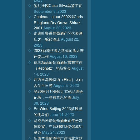
玺瓦庄园Casa Silva品鉴午宴
September 9, 2023
Chateau Latour 2002和Chris
Ringland Dry Grown Shiraz
2001
August 30, 2023
走访吐鲁番葡萄酒产区代表酒
庄之一驼铃酒庄
August 22,
2023
2023新疆丝绸之路葡萄酒大赛
评委工作
August 16, 2023
德国精品葡萄酒酒庄雷布霍兹
（Rebholz）的品鉴会
August
14, 2023
西西里岛埃特纳（Etna）火山
舌尖半日游
August 5, 2023
第20届月月会饮北京站品酒会
记录，一些有意思的酒
July
30, 2023
ProWine Beijing 2023酒展里
的明星们
June 14, 2023
马克西米诺葡萄酒垂直年份媒
体晚宴，在智利驻华使馆成功
举办
May 24, 2023
新西兰葡萄酒推广路演北京站