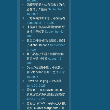
28, 2025
无醇葡萄酒为啥有需求？为啥
还在增长？困惑
September
16, 2025
上海业内好友来京，小聚品酒
September 14, 2025
【视频】米其林星厨的西班牙
橄榄主题晚宴
September 9,
2025
参加贝丹德梭精品酒展，遇到
了Michel Bettane
September
8, 2025
夏日品鉴小主题：法国智利名
家黑皮诺小碰撞
August 15,
2025
Deux W品酒小组，小试意大
利Bolgheri产区名门之作
July
16, 2025
ProWine Beijing 2025酒展
June 30, 2025
露纹酒庄（Leeuwin Estate）
的露纹艺术系列庄主品鉴晚宴
June 28, 2025
史瓦仕（CWS）举办意大利夏
芮妲（Santa Margherita）葡