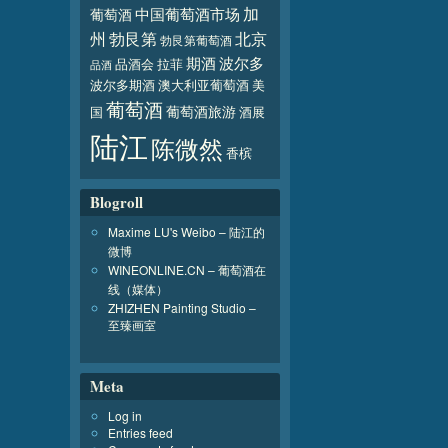
加
葡萄酒
中国葡萄酒市场
北京
州
勃艮第
勃艮第葡萄酒
波尔多
期酒
品酒会
拉菲
品酒
波尔多期酒
澳大利亚葡萄酒
美
葡萄酒
葡萄酒旅游
国
酒展
陆江
陈微然
香槟
Blogroll
Maxime LU's Weibo – 陆江的
微博
WINEONLINE.CN – 葡萄酒在
线（媒体）
ZHIZHEN Painting Studio –
至臻画室
Meta
Log in
Entries feed