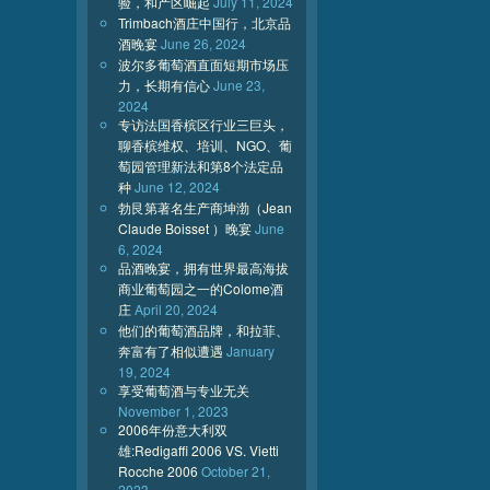
验，和产区崛起
July 11, 2024
Trimbach酒庄中国行，北京品
酒晚宴
June 26, 2024
波尔多葡萄酒直面短期市场压
力，长期有信心
June 23,
2024
专访法国香槟区行业三巨头，
聊香槟维权、培训、NGO、葡
萄园管理新法和第8个法定品
种
June 12, 2024
勃艮第著名生产商坤渤（Jean
Claude Boisset ）晚宴
June
6, 2024
品酒晚宴，拥有世界最高海拔
商业葡萄园之一的Colome酒
庄
April 20, 2024
他们的葡萄酒品牌，和拉菲、
奔富有了相似遭遇
January
19, 2024
享受葡萄酒与专业无关
November 1, 2023
2006年份意大利双
雄:Redigaffi 2006 VS. Vietti
Rocche 2006
October 21,
2023