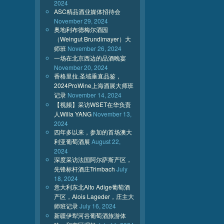
2024
ASC精品酒业媒体招待会
November 29, 2024
奥地利布德梅尔酒园
（Weingut Brundlmayer）大
师班
November 26, 2024
一场在北京西边的品酒晚宴
November 20, 2024
香格里拉.圣域垂直品鉴，
2024ProWine上海酒展大师班
记录
November 14, 2024
【视频】采访WSET在华负责
人Willa YANG
November 13,
2024
四年多以来，参加的首场澳大
利亚葡萄酒展
August 22,
2024
深度采访法国阿尔萨斯产区，
先锋标杆酒庄Trimbach
July
18, 2024
意大利东北Alto Adige葡萄酒
产区，Alois Lageder，庄主大
师班记录
July 16, 2024
新疆伊犁河谷葡萄酒旅游体