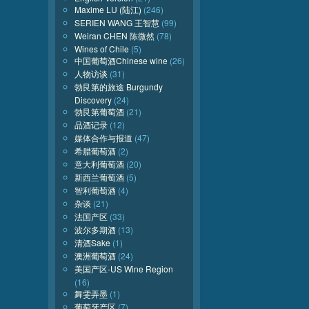
Maxime LU (陆江)
(246)
SERIEN WANG 王智慧
(99)
Weiran CHEN 陈微然
(78)
Wines of Chile
(5)
中国葡萄酒Chinese wine
(26)
人物访谈
(31)
勃艮第的旅途 Burgundy
Discovery
(24)
勃艮第葡萄酒
(21)
品酒记录
(12)
媒体合作与报道
(47)
希腊葡萄酒
(2)
意大利葡萄酒
(20)
新西兰葡萄酒
(5)
智利葡萄酒
(4)
杂谈
(21)
法国产区
(33)
波尔多期酒
(13)
清酒Sake
(1)
澳洲葡萄酒
(24)
美国产区-US Wine Region
(16)
舞雯弄墨
(1)
葡萄牙产区
(7)