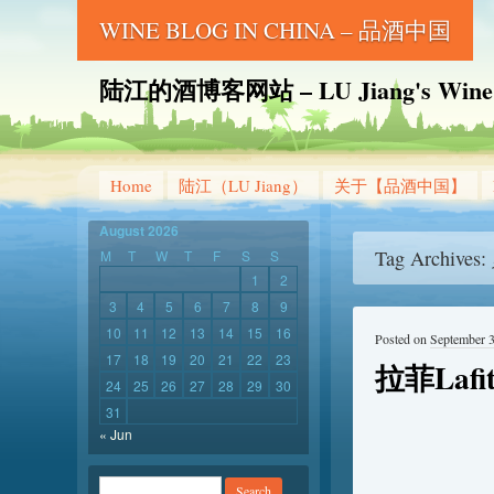
WINE BLOG IN CHINA – 品酒中国
陆江的酒博客网站 – LU Jiang's Wine B
Home
陆江（LU Jiang）
关于【品酒中国】
August 2026
Tag Archives:
M
T
W
T
F
S
S
1
2
3
4
5
6
7
8
9
10
11
12
13
14
15
16
Posted on
September 3
17
18
19
20
21
22
23
拉菲Laf
24
25
26
27
28
29
30
31
« Jun