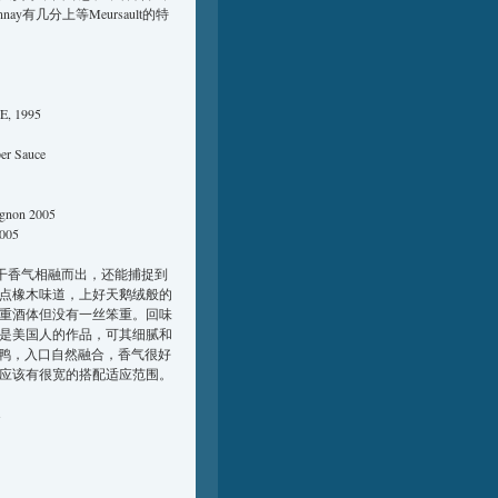
有几分上等Meursault的特
E, 1995
per Sauce
ignon 2005
05
子干香气相融而出，还能捕捉到
点橡木味道，上好天鹅绒般的
重酒体但没有一丝笨重。回味
是美国人的作品，可其细腻和
配烤鸭，入口自然融合，香气很好
应该有很宽的搭配适应范围。
s