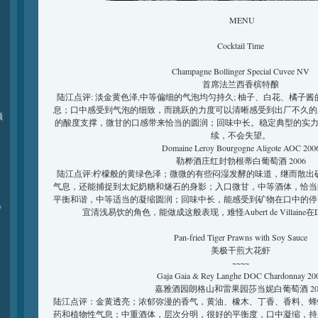
MENU
Cocktail Time
Champagne Bollinger Special Cuvee NV
首席法兰西香槟特酿
陆江点评: 淡金黄色泽,中等偏细的气泡均匀持久; 柚子、白花、橘子
息；口中感受到气泡的细致，而跳跃的力度可以清晰感受到出厂不久的
频
的酸度支撑，微甘的口感带来恰当的圆润；回味中长。稳定典型的实力 
续，不会失望。
Domaine Leroy Bourgogne Aligote AOC 200
勒桦酒庄红封勃根蒂白葡萄酒 2006
陆江点评:柠檬般的黄绿色泽；微微的有些闷湿发酵的味道，继而散出
气息，还能捕捉到太妃奶糖和燧石的身影；入口微甘，中等酒体，恰当
平衡和谐，中等适当的凝缩圆润；回味中长，能感受到矿物在口中的停
y
宜清浅易饮的角色，能做成这般表现，难怪Aubert de Villaine在D
Pan-fried Tiger Prawns with Soy Sauce
美极干煎大花虾
~~~~
Gaja Gaia & Rey Langhe DOC Chardonnay 20
嘉雅酒园朗格山和雷果园莎当妮白葡萄酒 20
陆江点评：金黄透亮；浓郁弥漫的香气，黄油、橡木、丁香、香料、蜂
药和植物性气息；中重酒体，层次分明，很好的平衡度，口中凝缩，持