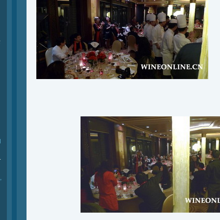
际
l
-
,