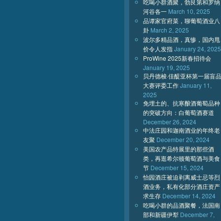
吃喝小群酒聚，勃艮第和罗纳
河谷各一
March 10, 2025
品谭家官府菜，聊葡萄酒业八
卦
March 2, 2025
波尔多精品酒，真惨，国内甩
价令人发指
January 24, 2025
ProWine 2025新春招待会
January 19, 2025
贝丹德梭·佳醍亚杯第一届盲
大赛评委工作
January 11,
2025
免埋土的、抗寒酿酒葡萄品种
的突破方向：白葡萄酒赛道
December 26, 2024
中法庄园和迦南酒业的年终老
友聚
December 20, 2024
美国农产品特展里的那些酒
类，再逛希尔顿葡萄酒与美食
节
December 15, 2024
怡园酒庄被迫剥离威士忌等烈
酒业务，私有化部分酒庄资产
求生存
December 14, 2024
吃喝小群的品酒聚餐，法国南
部和新疆伊犁
December 7,