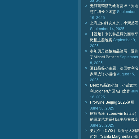
28, 2025
无醇葡萄酒为啥有需求？为啥
还在增长？困惑
September
16, 2025
上海业内好友来京，小聚品酒
September 14, 2025
【视频】米其林星厨的西班牙
橄榄主题晚宴
September 9,
2025
参加贝丹德梭精品酒展，遇到
了Michel Bettane
September
8, 2025
夏日品鉴小主题：法国智利名
家黑皮诺小碰撞
August 15,
2025
Deux W品酒小组，小试意大
利Bolgheri产区名门之作
July
16, 2025
ProWine Beijing 2025酒展
June 30, 2025
露纹酒庄（Leeuwin Estate）
的露纹艺术系列庄主品鉴晚宴
June 28, 2025
史瓦仕（CWS）举办意大利
芮妲（Santa Margherita）葡