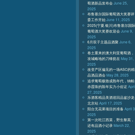
萄酒新品发布会
June 25,
2025
布鲁塞尔国际葡萄酒大奖赛评
委工作开始
June 11, 2025
2025(宁夏.银川)布鲁塞尔国
葡萄酒大奖赛欢迎会
June 9,
2025
6月双子主题品酒聚
June 6,
2025
卷土重来的澳大利亚葡萄酒，
攻城略地的刀锋犹在
May 31,
2025
改变产区偏见的一场ASC的精
品酒品酒会
May 28, 2025
追求葡萄极致成熟年代，纳帕
赤霞珠的陈年实力小佐证
Apri
27, 2025
乐酒客精品美酒巡回品鉴沙龙
北京站
April 17, 2025
阳台无花果项目的准备
April 3
2025
第一次吃江西菜，野生黎蒿，
还有品酒小记录
March 22,
2025