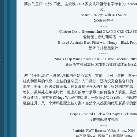
药的气息口中持久不散。这款以GAJA家女儿和祖母名字命名的Chardonnay
质。
Seared Scallops with XO Sauce
XO酱煎带子
~~~~
Chateau Cos d’Estournel,2nd GRAND CRU CLASS
爱诗图古堡红葡萄酒 1995
Braised Australia Beef Fillet with Honey – Black Pep
澳洲牛排配黑椒汁
~~~~~
颁
Stag’s Leap Wine Cellars Cask 23 Estate Cabernet Sauv
鹿跃酒窖窖藏23庄园加本力苏维翁红葡萄酒20
醒了3小时,深红不透光; 浓郁的牛奶巧克力、雪茄、可可、焦糖、李
桂皮和黑莓的气息，上佳的复杂度；入口微甘，还有没完全整合好的一
单宁，平衡，超级柔顺细腻，但又展现很强大的力量，很好的结构感，
悠长。虽然处在年轻时代，但上好的单宁展示出的典雅令人叹服。虽然
铁汉柔情，没有美式Huge Wine的重口味。一款顶尖实力酒款。 搭
融合提升。又一个烤鸭搭配上佳方案！当然个人感觉如此细腻柔顺的酒
Beijing Roasted Duck with Crispy Duck Roll
片皮鸭配脆皮鸭卷
~~~~
Penfolds RWT Barossa Valley Shiraz 2004
奔富酒园RWT设拉子红葡萄酒 2004