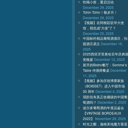
吃喝小群，重启活动
December 29, 2025
Tchin Tchin！敬岁月！
December 26, 2025
【视频】在阿根廷驻华大使
馆，我也成“大使”了？
December 25, 2025
中国标杆精品葡萄酒酒庄，怡
园酒庄易主
December 16,
2025
2025西班牙里奥哈百年庆典
奖晚宴
December 12, 2025
新开的Bistro餐厅：Somme’s
Table 侍酒师餐桌
December
11, 2025
【视频】参加庆祝博赛家族
（BOISSET）进入中国市场
30 周年
December 4, 2025
现阶段有真正收藏级的中国葡
萄酒吗？
December 2, 2025
波尔多葡萄酒的年度品鉴会
【VINTAGE BORDEAUX
2022】
November 26, 2025
时光之酿，迦南美地魔方垂直