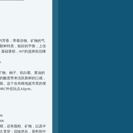
酱的芳香，带着谷物、矿物的气
新鲜特质，较好的平衡，上佳
基础香槟，007的选择依旧继
6
矿物、柚子、杭白菊、黄油的
的酸度带来活跃新鲜的口感，
留。这个在布根地超市里的便
RC外也玩点Aligote。
06
06
蜡，还有脂粉、矿物，以及中
久贯穿；回味悠长，香料和中