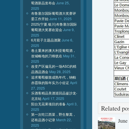
萄酒新品发布会
June 25,
2025
布鲁塞尔国际葡萄酒大奖赛评
委工作开始
June 11, 2025
2025(宁夏.银川)布鲁塞尔国际
葡萄酒大奖赛欢迎会
June 9,
2025
6月双子主题品酒聚
June 6,
2025
卷土重来的澳大利亚葡萄酒，
攻城略地的刀锋犹在
May 31,
2025
改变产区偏见的一场ASC的精
品酒品酒会
May 28, 2025
追求葡萄极致成熟年代，纳帕
赤霞珠的陈年实力小佐证
April
27, 2025
乐酒客精品美酒巡回品鉴沙龙-
北京站
April 17, 2025
阳台无花果项目的准备
April 3,
Related 
2025
第一次吃江西菜，野生黎蒿，
还有品酒小记录
March 22,
June
2025