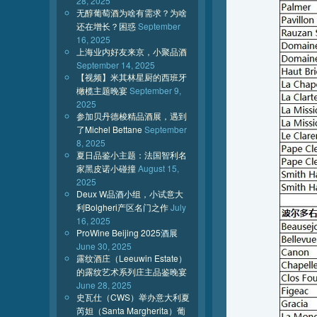
28, 2025
无醇葡萄酒为啥有需求？为啥
还在增长？困惑
September
16, 2025
上海业内好友来京，小聚品酒
September 14, 2025
【视频】米其林星厨的西班牙
橄榄主题晚宴
September 9,
2025
参加贝丹德梭精品酒展，遇到
了Michel Bettane
September
8, 2025
夏日品鉴小主题：法国智利名
家黑皮诺小碰撞
August 15,
2025
Deux W品酒小组，小试意大
利Bolgheri产区名门之作
July
16, 2025
ProWine Beijing 2025酒展
June 30, 2025
露纹酒庄（Leeuwin Estate）
的露纹艺术系列庄主品鉴晚宴
June 28, 2025
史瓦仕（CWS）举办意大利夏
芮妲（Santa Margherita）葡