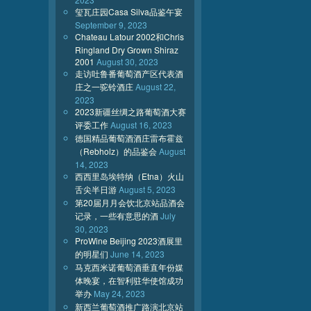
玺瓦庄园Casa Silva品鉴午宴
September 9, 2023
Chateau Latour 2002和Chris
Ringland Dry Grown Shiraz
2001
August 30, 2023
走访吐鲁番葡萄酒产区代表酒
庄之一驼铃酒庄
August 22,
2023
2023新疆丝绸之路葡萄酒大赛
评委工作
August 16, 2023
德国精品葡萄酒酒庄雷布霍兹
（Rebholz）的品鉴会
August
14, 2023
西西里岛埃特纳（Etna）火山
舌尖半日游
August 5, 2023
第20届月月会饮北京站品酒会
记录，一些有意思的酒
July
30, 2023
ProWine Beijing 2023酒展里
的明星们
June 14, 2023
马克西米诺葡萄酒垂直年份媒
体晚宴，在智利驻华使馆成功
举办
May 24, 2023
新西兰葡萄酒推广路演北京站