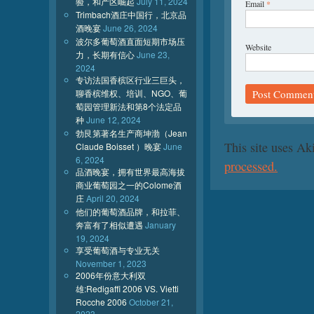
验，和产区崛起
July 11, 2024
Email
*
Trimbach酒庄中国行，北京品
酒晚宴
June 26, 2024
波尔多葡萄酒直面短期市场压
Website
力，长期有信心
June 23,
2024
专访法国香槟区行业三巨头，
聊香槟维权、培训、NGO、葡
萄园管理新法和第8个法定品
种
June 12, 2024
勃艮第著名生产商坤渤（Jean
This site uses A
Claude Boisset ）晚宴
June
6, 2024
processed.
品酒晚宴，拥有世界最高海拔
商业葡萄园之一的Colome酒
庄
April 20, 2024
他们的葡萄酒品牌，和拉菲、
奔富有了相似遭遇
January
19, 2024
享受葡萄酒与专业无关
November 1, 2023
2006年份意大利双
雄:Redigaffi 2006 VS. Vietti
Rocche 2006
October 21,
2023