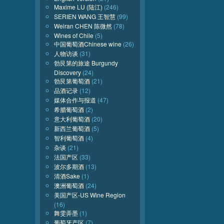
Maxime LU (陆江)
(246)
SERIEN WANG 王智慧
(99)
Weiran CHEN 陈微然
(78)
Wines of Chile
(5)
中国葡萄酒Chinese wine
(26)
人物访谈
(31)
勃艮第的旅途 Burgundy
Discovery
(24)
勃艮第葡萄酒
(21)
品酒记录
(12)
媒体合作与报道
(47)
希腊葡萄酒
(2)
意大利葡萄酒
(20)
新西兰葡萄酒
(5)
智利葡萄酒
(4)
杂谈
(21)
法国产区
(33)
波尔多期酒
(13)
清酒Sake
(1)
澳洲葡萄酒
(24)
美国产区-US Wine Region
(16)
舞雯弄墨
(1)
葡萄牙产区
(7)