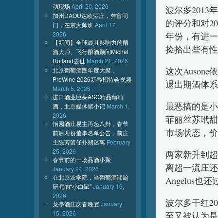
动现场
April 20, 2026
波尔多201
加州DAOU达欧酒庄，奔富同
的评分和对2
门，在京大师班
April 17,
2026
年份，有进一
【新闻】全球最具影响力的酿
捡拾出些有性
酒大师、飞行酿酒顾问Michel
Rolland去世
March 21, 2026
这次Auso
北京葡萄酒圈年度大聚，
ProWine 2026新春招待会视频
退出期酒体系
March 5, 2026
进口酒业巨头ASC精品葡萄
最恶搞的是小
酒，北京媒体聚小记
March 1,
2026
菲丽丝苏玳甜
怡园酒庄易主再起八卦，春节
市场状态，价
前后两份董事名单公告，前庄
主陈芳留任扑朔迷离
February
25, 2026
两家新升到超
春节前的一场品酒小聚
离超一流庄还
January 24, 2026
在北京农学院，当葡萄酒课题
Angelus也
研究的“小白鼠”
January 16,
2026
波尔多干红2
龙亭酒庄庆春晚宴
January
15, 2026
至又被认为是