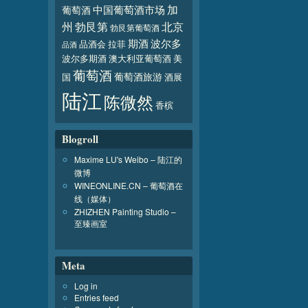
加
葡萄酒
中国葡萄酒市场
北京
州
勃艮第
勃艮第葡萄酒
波尔多
期酒
品酒会
拉菲
品酒
波尔多期酒
澳大利亚葡萄酒
美
葡萄酒
葡萄酒旅游
国
酒展
陆江
陈微然
香槟
Blogroll
Maxime LU's Weibo – 陆江的
微博
WINEONLINE.CN – 葡萄酒在
线（媒体）
ZHIZHEN Painting Studio –
至臻画室
Meta
Log in
Entries feed