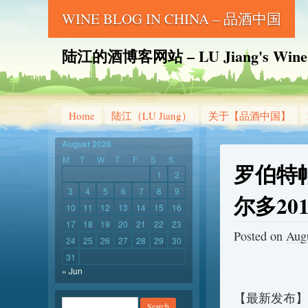
WINE BLOG IN CHINA – 品酒中国
陆江的酒博客网站 – LU Jiang's Wine B
Home
陆江（LU Jiang）
关于【品酒中国】
August 2026
M
T
W
T
F
S
S
罗伯特帕
1
2
3
4
5
6
7
8
9
尔多20
10
11
12
13
14
15
16
17
18
19
20
21
22
23
Posted on
Augu
24
25
26
27
28
29
30
31
« Jun
【最新发布】对