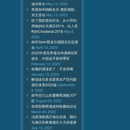
成功举办
May 14, 2023
美国加州纳帕名庄-鹿跃酒园，
东主变动
May 13, 2023
给了我惊喜的对决，从小乔到
周瑜的白马酒庄2014，出人意
料的Chadwick 2018
May 8,
2023
南非Spier斯皮尔酒园北京品酒
会
April 15, 2023
2023年度世界最佳侍酒师冠军
诞生，中国选手获得季军
February 13, 2023
收藏的酒涨价了，不舍得喝
January 13, 2023
解读波尔多圣爱美浓产区列级
酒庄体系2022版
September
9, 2022
探寻贺兰山东麓葡萄酒银川产
区
August 24, 2022
加强型葡萄酒波特收藏知识点
March 24, 2022
法国顶级酒庄地位自保，聊白
马酒庄和奥颂酒庄今天的退赛
July 10, 2021