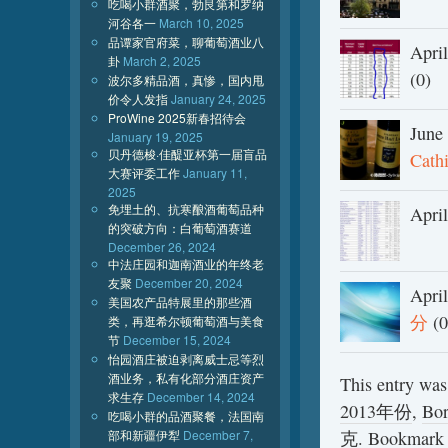
吃喝小群酒聚，勃艮第和罗纳
河谷各一
March 10, 2025
品谭家官府菜，聊葡萄酒业八
Apri
卦
March 2, 2025
(0)
波尔多精品酒，真惨，国内甩
价令人发指
January 24, 2025
ProWine 2025新春招待会
June
January 19, 2025
贝丹德梭·佳醍亚杯第一届盲品
Cat
大赛评委工作
January 11,
2025
免埋土的、抗寒酿酒葡萄品种
Apri
的突破方向：白葡萄酒赛道
December 26, 2024
中法庄园和迦南酒业的年终老
友聚
December 20, 2024
Apri
美国农产品特展里的那些酒
分
(0
类，再逛希尔顿葡萄酒与美食
节
December 15, 2024
怡园酒庄被迫剥离威士忌等烈
酒业务，私有化部分酒庄资产
This entry was
求生存
December 14, 2024
2013年份
,
Bo
吃喝小群的品酒聚餐，法国南
部和新疆伊犁
December 7,
克
. Bookmark