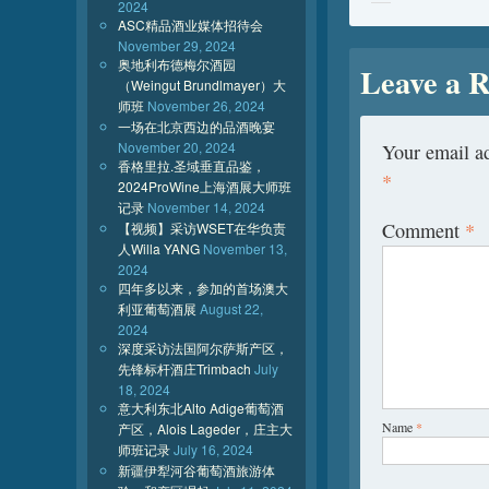
2024
ASC精品酒业媒体招待会
November 29, 2024
奥地利布德梅尔酒园
Leave a R
（Weingut Brundlmayer）大
师班
November 26, 2024
一场在北京西边的品酒晚宴
November 20, 2024
Your email ad
香格里拉.圣域垂直品鉴，
*
2024ProWine上海酒展大师班
记录
November 14, 2024
Comment
*
【视频】采访WSET在华负责
人Willa YANG
November 13,
2024
四年多以来，参加的首场澳大
利亚葡萄酒展
August 22,
2024
深度采访法国阿尔萨斯产区，
先锋标杆酒庄Trimbach
July
18, 2024
意大利东北Alto Adige葡萄酒
Name
*
产区，Alois Lageder，庄主大
师班记录
July 16, 2024
新疆伊犁河谷葡萄酒旅游体