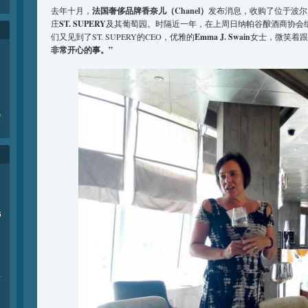
去年十月，
法国奢侈品牌香奈儿（Chanel）
发布消息，收购了位于波尔
庄
ST. SUPERY
及其葡萄园。时隔近一年，在上周日纳帕谷酿酒商协会组
们又见到了ST. SUPERY的CEO，优雅的
Emma J. Swain
女士，微笑着跟
非常开心的事。”
e
.
6
商