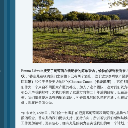
现
Emma J.Swain接受了葡萄酒在线记者的简单采访，愉快的谈到被香
状
，“香奈儿在收购我们之前旗下已有两个酒庄，位于波尔多玛歌产区
臣世家）
和位于圣爱美浓地区的
Chateau Canon（卡农酒庄）
，它们都
们作为一个来自不同国家产区的补充，加入了这个团队，这对我们双方
初公开声明的那样，为我们明确了发展方向和二十年后的目标，但在运
变。我们依然使用原有的酿酒团队，和香奈儿的团队也有沟通，但在日
做，现在还是怎么做。
“在未来的3-5年里，我们会一如既往的把提高葡萄园和葡萄酒的品质
酿酒理念。香奈儿为我们提供支持，把持方向，所以若说我们感到与以
r
工作更加清晰，更有信心，拥有充足的实力去实现我们的每一个计划。