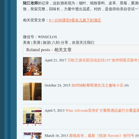
陆江老师
的记录，这款酒表现为：烟叶、细致香料、皮革、黑莓，重酒
致，骨架完整，回味长，力量中透出温柔。对的，是值得你亲自尝试一
相关背景文章：
#一分钟课堂#香奈儿旗下的酒庄
微信号：WINECLOS
美食 | 美酒 | 旅游| 八卦| 分享，欢迎关注我们
品
Related posts - 相关文章
April 21, 2017
万欧兰俱乐部活动总结155“加州明星庄陈年
October 24, 2015
加州纳帕葡萄酒生活之趣味小店
(0)
April 5, 2013
Wine Advocate宣布扩大葡萄酒品鉴打分覆盖
March 16, 2013
新稿发布，最新《悦游-Traveler》创刊号
(0