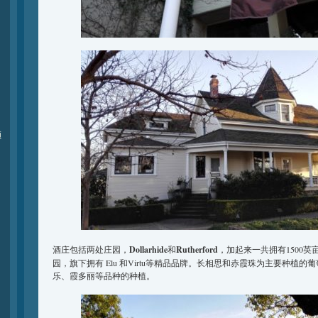
颁
酒庄包括两处庄园，
Dollarhide
和
Rutherford
，加起来一共拥有1500英
园，旗下拥有 Elu 和Virtu等精品品牌。长相思和赤霞珠为主要种植
乐、霞多丽等品种的种植。