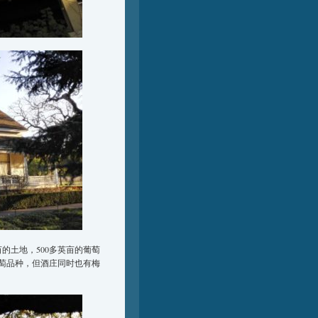
亩的土地，500多英亩的葡萄
的葡萄品种，但酒庄同时也有梅