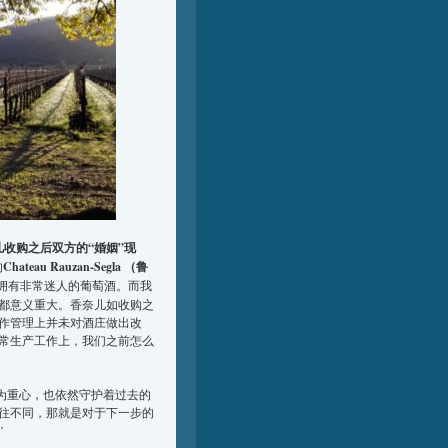
奈儿收购之后双方的“婚姻”现
的
Chateau Rauzan-Segla （鲁
拥有非常迷人的葡萄酒。而我
都意义重大。香奈儿如收购之
作管理上并未对酒庄做出改
常生产工作上，我们之前怎么
作为重心，也依然守护着过去的
往不同，那就是对于下一步的
”