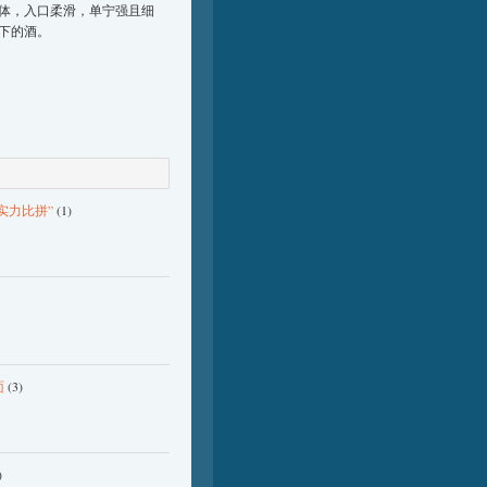
体，入口柔滑，单宁强且细
下的酒。
实力比拼”
(1)
面
(3)
)