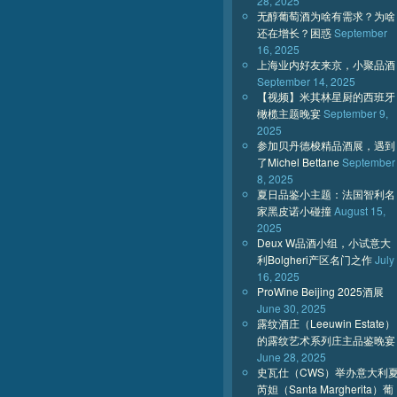
28, 2025
无醇葡萄酒为啥有需求？为啥
还在增长？困惑
September
16, 2025
上海业内好友来京，小聚品酒
September 14, 2025
【视频】米其林星厨的西班牙
橄榄主题晚宴
September 9,
2025
参加贝丹德梭精品酒展，遇到
了Michel Bettane
September
8, 2025
夏日品鉴小主题：法国智利名
家黑皮诺小碰撞
August 15,
2025
Deux W品酒小组，小试意大
利Bolgheri产区名门之作
July
16, 2025
ProWine Beijing 2025酒展
June 30, 2025
露纹酒庄（Leeuwin Estate）
的露纹艺术系列庄主品鉴晚宴
June 28, 2025
史瓦仕（CWS）举办意大利
芮妲（Santa Margherita）葡