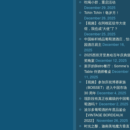
吃喝小群，重启活动
December 29, 2025
Tchin Tchin！敬岁月！
December 26, 2025
【视频】在阿根廷驻华大使
馆，我也成“大使”了？
December 25, 2025
中国标杆精品葡萄酒酒庄，怡
园酒庄易主
December 16,
2025
2025西班牙里奥哈百年庆典
奖晚宴
December 12, 2025
新开的Bistro餐厅：Somme’s
Table 侍酒师餐桌
December
11, 2025
【视频】参加庆祝博赛家族
（BOISSET）进入中国市场
30 周年
December 4, 2025
现阶段有真正收藏级的中国葡
萄酒吗？
December 2, 2025
波尔多葡萄酒的年度品鉴会
【VINTAGE BORDEAUX
2022】
November 26, 2025
时光之酿，迦南美地魔方垂直