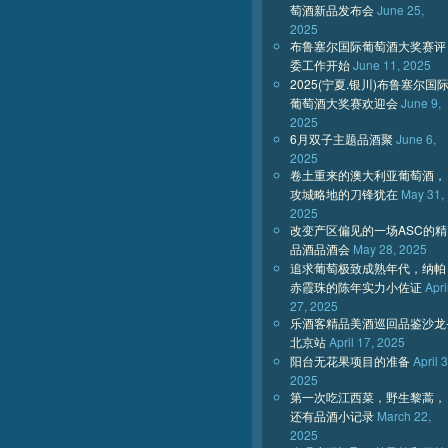
萄酒新品发布会
June 25,
2025
布鲁塞尔国际葡萄酒大奖赛评
委工作开始
June 11, 2025
2025(宁夏.银川)布鲁塞尔国
葡萄酒大奖赛欢迎会
June 9,
2025
6月双子主题品酒聚
June 6,
2025
卷土重来的澳大利亚葡萄酒，
攻城略地的刀锋犹在
May 31,
2025
改变产区偏见的一场ASC的精
品酒品酒会
May 28, 2025
追求葡萄极致成熟年代，纳帕
赤霞珠的陈年实力小佐证
Apri
27, 2025
乐酒客精品美酒巡回品鉴沙龙
北京站
April 17, 2025
阳台无花果项目的准备
April 3
2025
第一次吃江西菜，野生黎蒿，
还有品酒小记录
March 22,
2025