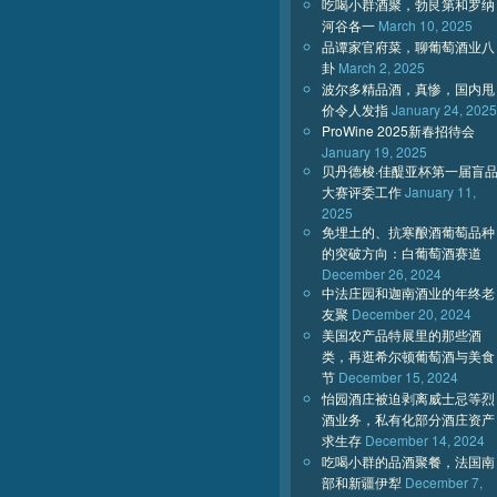
吃喝小群酒聚，勃艮第和罗纳
河谷各一
March 10, 2025
品谭家官府菜，聊葡萄酒业八
卦
March 2, 2025
波尔多精品酒，真惨，国内甩
价令人发指
January 24, 2025
ProWine 2025新春招待会
January 19, 2025
贝丹德梭·佳醍亚杯第一届盲
大赛评委工作
January 11,
2025
免埋土的、抗寒酿酒葡萄品种
的突破方向：白葡萄酒赛道
December 26, 2024
中法庄园和迦南酒业的年终老
友聚
December 20, 2024
美国农产品特展里的那些酒
类，再逛希尔顿葡萄酒与美食
节
December 15, 2024
怡园酒庄被迫剥离威士忌等烈
酒业务，私有化部分酒庄资产
求生存
December 14, 2024
吃喝小群的品酒聚餐，法国南
部和新疆伊犁
December 7,