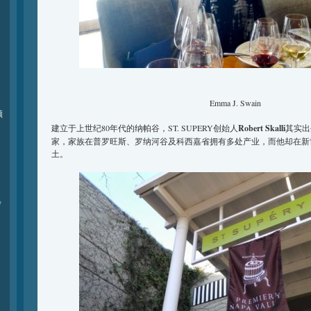
Emma J. Swain
频
建立于上世纪80年代的纳帕谷，ST. SUPERY创始人
Robert Skalli
其实出
家，家族在普罗旺斯、罗纳河谷及科西嘉省拥有多处产业，而他却在新
土。
y