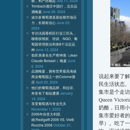
验，和产区崛起
July 11, 2024
Trimbach酒庄中国行，北京品
酒晚宴
June 26, 2024
波尔多葡萄酒直面短期市场压
力，长期有信心
June 23,
2024
专访法国香槟区行业三巨头，
聊香槟维权、培训、NGO、葡
萄园管理新法和第8个法定品
种
June 12, 2024
勃艮第著名生产商坤渤（Jean
Claude Boisset ）晚宴
June
6, 2024
品酒晚宴，拥有世界最高海拔
说起来要了解
商业葡萄园之一的Colome酒
庄
April 20, 2024
民生活状态。
他们的葡萄酒品牌，和拉菲、
集市是个走访
奔富有了相似遭遇
January
19, 2024
Queen Vi
享受葡萄酒与专业无关
奶酪，日用小
November 1, 2023
2006年份意大利双
集市爱好者的
雄:Redigaffi 2006 VS. Vietti
早）。吃了一
Rocche 2006
October 21,
2023