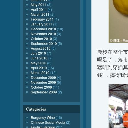
May 2011
(3)
April 2011
(4)
March 2011
(2)
February 2011
(1)
January 2011
(1)
December 2010
(10)
November 2010
(3)
October 2010
(3)
September 2010
(5)
August 2010
(5)
漫步在整个市
July 2010
(7)
June 2010
(7)
喝足了，落市时的甩
May 2010
(6)
猛听到穿插其
April 2010
(16)
March 2010
(12)
钱”，搞得我
December 2009
(4)
November 2009
(5)
October 2009
(11)
September 2009
(2)
Categories
Burgundy Wine
(16)
Chinese Social Media
(2)
English Version
(21)