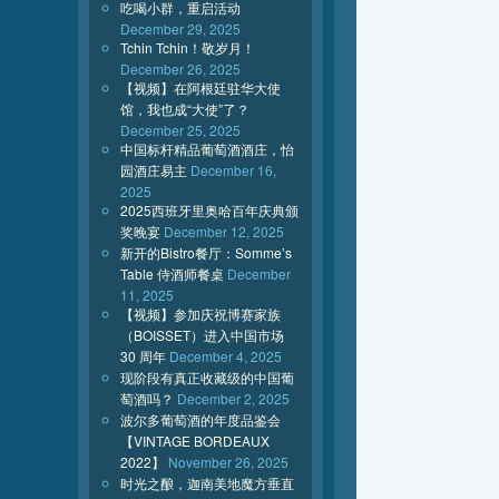
吃喝小群，重启活动
December 29, 2025
Tchin Tchin！敬岁月！
December 26, 2025
【视频】在阿根廷驻华大使
馆，我也成“大使”了？
December 25, 2025
中国标杆精品葡萄酒酒庄，怡
园酒庄易主
December 16,
2025
2025西班牙里奥哈百年庆典颁
奖晚宴
December 12, 2025
新开的Bistro餐厅：Somme’s
Table 侍酒师餐桌
December
11, 2025
【视频】参加庆祝博赛家族
（BOISSET）进入中国市场
30 周年
December 4, 2025
现阶段有真正收藏级的中国葡
萄酒吗？
December 2, 2025
波尔多葡萄酒的年度品鉴会
【VINTAGE BORDEAUX
2022】
November 26, 2025
时光之酿，迦南美地魔方垂直