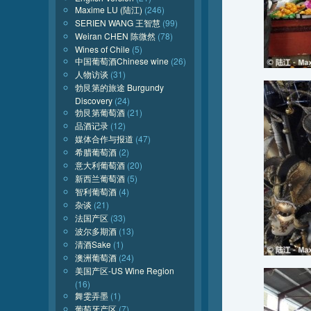
Maxime LU (陆江)
(246)
SERIEN WANG 王智慧
(99)
Weiran CHEN 陈微然
(78)
Wines of Chile
(5)
中国葡萄酒Chinese wine
(26)
人物访谈
(31)
勃艮第的旅途 Burgundy
Discovery
(24)
勃艮第葡萄酒
(21)
品酒记录
(12)
媒体合作与报道
(47)
希腊葡萄酒
(2)
意大利葡萄酒
(20)
新西兰葡萄酒
(5)
智利葡萄酒
(4)
杂谈
(21)
法国产区
(33)
波尔多期酒
(13)
清酒Sake
(1)
澳洲葡萄酒
(24)
美国产区-US Wine Region
(16)
舞雯弄墨
(1)
葡萄牙产区
(7)