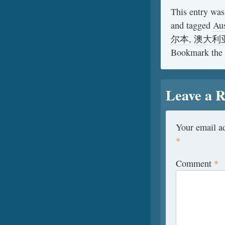
This entry was
and tagged
Aus
尔本
,
澳大利
Bookmark the
Leave a R
Your email ad
*
Comment
*