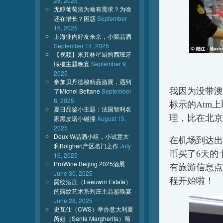
28, 2025
无醇葡萄酒为啥有需求？为啥
还在增长？困惑
September
16, 2025
上海业内好友来京，小聚品酒
September 14, 2025
【视频】米其林星厨的西班牙
橄榄主题晚宴
September 9,
2025
参加贝丹德梭精品酒展，遇到
我因为没带澳
了Michel Bettane
September
8, 2025
标示的Atm
夏日品鉴小主题：法国智利名
理，比在北京
家黑皮诺小碰撞
August 15,
2025
Deux W品酒小组，小试意大
在机场到达出
利Bolgheri产区名门之作
July
币买了6天的
16, 2025
ProWine Beijing 2025酒展
有旅游信息点
June 30, 2025
程开始啦！
露纹酒庄（Leeuwin Estate）
的露纹艺术系列庄主品鉴晚宴
June 28, 2025
史瓦仕（CWS）举办意大利夏
芮妲（Santa Margherita）葡