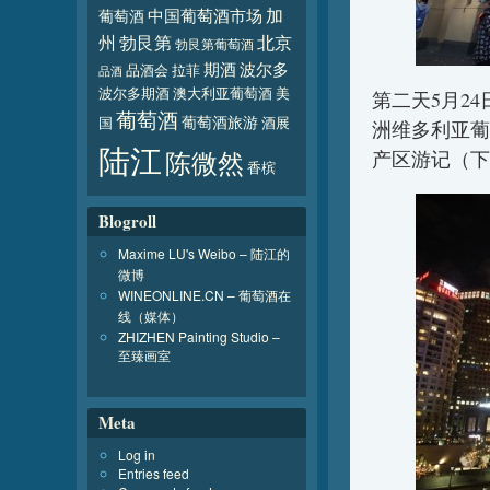
加
葡萄酒
中国葡萄酒市场
北京
州
勃艮第
勃艮第葡萄酒
波尔多
期酒
品酒会
拉菲
品酒
波尔多期酒
澳大利亚葡萄酒
美
第二天5月2
葡萄酒
葡萄酒旅游
国
酒展
洲维多利亚葡
陆江
陈微然
产区游记（下
香槟
Blogroll
Maxime LU's Weibo – 陆江的
微博
WINEONLINE.CN – 葡萄酒在
线（媒体）
ZHIZHEN Painting Studio –
至臻画室
Meta
Log in
Entries feed