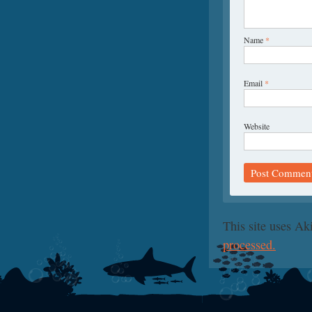
Name
*
Email
*
Website
This site uses A
processed.