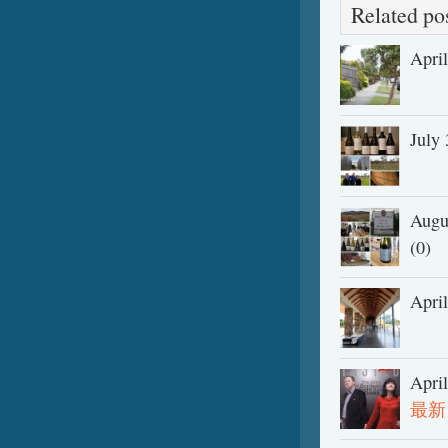
Related 
Apri
July
Augu
(0)
Apri
Apri
最新