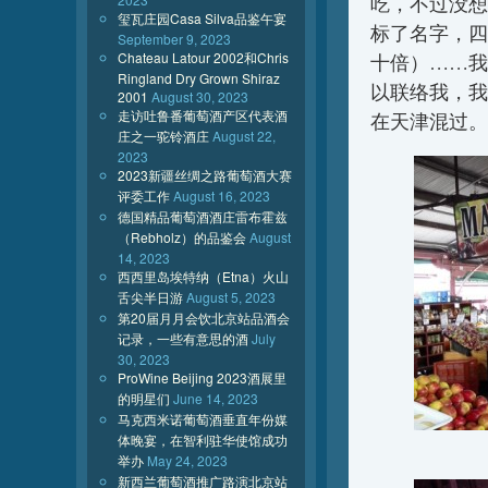
吃，不过没想
玺瓦庄园Casa Silva品鉴午宴
标了名字，四
September 9, 2023
Chateau Latour 2002和Chris
十倍）……我
Ringland Dry Grown Shiraz
以联络我，我
2001
August 30, 2023
走访吐鲁番葡萄酒产区代表酒
在天津混过。
庄之一驼铃酒庄
August 22,
2023
2023新疆丝绸之路葡萄酒大赛
评委工作
August 16, 2023
德国精品葡萄酒酒庄雷布霍兹
（Rebholz）的品鉴会
August
14, 2023
西西里岛埃特纳（Etna）火山
舌尖半日游
August 5, 2023
第20届月月会饮北京站品酒会
记录，一些有意思的酒
July
30, 2023
ProWine Beijing 2023酒展里
的明星们
June 14, 2023
马克西米诺葡萄酒垂直年份媒
体晚宴，在智利驻华使馆成功
举办
May 24, 2023
新西兰葡萄酒推广路演北京站