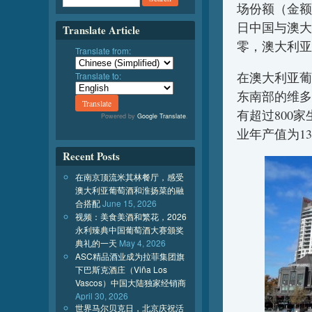
场份额（金额
日中国与澳大
Translate Article
零，澳大利亚
Translate from:
在澳大利亚葡
Translate to:
东南部的维多
有超过800
Powered by
Google Translate
.
业年产值为13
Recent Posts
在南京顶流米其林餐厅，感受
澳大利亚葡萄酒和淮扬菜的融
合搭配
June 15, 2026
视频：美食美酒和繁花，2026
永利臻典中国葡萄酒大赛颁奖
典礼的一天
May 4, 2026
ASC精品酒业成为拉菲集团旗
下巴斯克酒庄（Viña Los
Vascos）中国大陆独家经销商
April 30, 2026
世界马尔贝克日，北京庆祝活