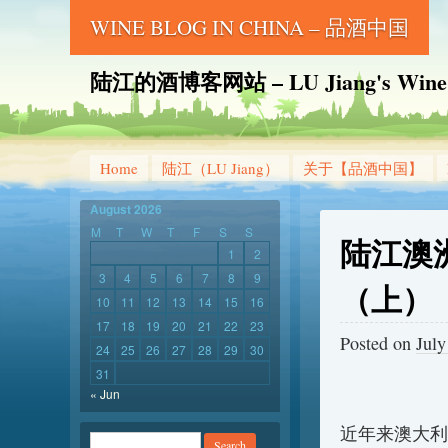
WINE BLOG IN CHINA – 品酒中国
陆江的酒博客网站 – LU Jiang's Wine B
Home
陆江（LU Jiang）
关于【品酒中国】
August 2026
M
T
W
T
F
S
S
陆江澳
1
2
3
4
5
6
7
8
9
（上）
10
11
12
13
14
15
16
17
18
19
20
21
22
23
Posted on
July
24
25
26
27
28
29
30
31
« Jun
近年来澳大利