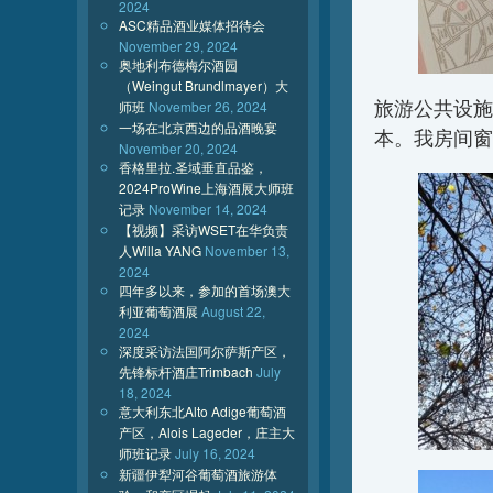
2024
ASC精品酒业媒体招待会
November 29, 2024
奥地利布德梅尔酒园
（Weingut Brundlmayer）大
旅游公共设施
师班
November 26, 2024
一场在北京西边的品酒晚宴
本。我房间窗外
November 20, 2024
香格里拉.圣域垂直品鉴，
2024ProWine上海酒展大师班
记录
November 14, 2024
【视频】采访WSET在华负责
人Willa YANG
November 13,
2024
四年多以来，参加的首场澳大
利亚葡萄酒展
August 22,
2024
深度采访法国阿尔萨斯产区，
先锋标杆酒庄Trimbach
July
18, 2024
意大利东北Alto Adige葡萄酒
产区，Alois Lageder，庄主大
师班记录
July 16, 2024
新疆伊犁河谷葡萄酒旅游体