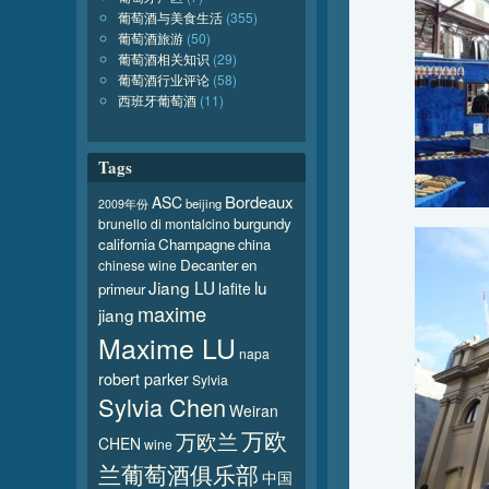
葡萄酒与美食生活
(355)
葡萄酒旅游
(50)
葡萄酒相关知识
(29)
葡萄酒行业评论
(58)
西班牙葡萄酒
(11)
Tags
Bordeaux
ASC
beijing
2009年份
burgundy
brunello di montalcino
california
Champagne
china
Decanter
en
chinese wine
Jiang LU
lu
lafite
primeur
maxime
jiang
Maxime LU
napa
robert parker
Sylvia
Sylvia Chen
Weiran
万欧
万欧兰
CHEN
wine
兰葡萄酒俱乐部
中国