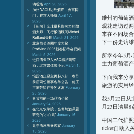
动现场
April 20, 2026
加州DAOU达欧酒庄，奔富同
门，在京大师班
April 17,
维州的葡萄酒
2026
观花走访过两天
【新闻】全球最具影响力的酿
酒大师、飞行酿酒顾问Michel
来在不同场合
Rolland去世
March 21, 2026
下一份走访维
北京葡萄酒圈年度大聚，
ProWine 2026新春招待会视频
March 5, 2026
所幸今年5月
进口酒业巨头ASC精品葡萄
主力葡萄酒产
酒，北京媒体聚小记
March 1,
2026
怡园酒庄易主再起八卦，春节
下面我来分享
前后两份董事名单公告，前庄
旅游的实用经
主陈芳留任扑朔迷离
February
25, 2026
我5月22日
春节前的一场品酒小聚
January 24, 2026
月23日清晨
在北京农学院，当葡萄酒课题
研究的“小白鼠”
January 16,
中国二代护照可
2026
龙亭酒庄庆春晚宴
January
ticket自
15, 2026