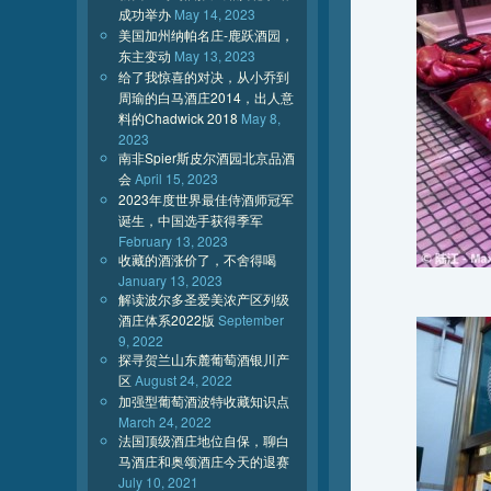
成功举办
May 14, 2023
美国加州纳帕名庄-鹿跃酒园，
东主变动
May 13, 2023
给了我惊喜的对决，从小乔到
周瑜的白马酒庄2014，出人意
料的Chadwick 2018
May 8,
2023
南非Spier斯皮尔酒园北京品酒
会
April 15, 2023
2023年度世界最佳侍酒师冠军
诞生，中国选手获得季军
February 13, 2023
收藏的酒涨价了，不舍得喝
January 13, 2023
解读波尔多圣爱美浓产区列级
酒庄体系2022版
September
9, 2022
探寻贺兰山东麓葡萄酒银川产
区
August 24, 2022
加强型葡萄酒波特收藏知识点
March 24, 2022
法国顶级酒庄地位自保，聊白
马酒庄和奥颂酒庄今天的退赛
July 10, 2021