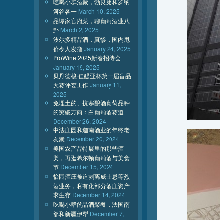
吃喝小群酒聚，勃艮第和罗纳
河谷各一
March 10, 2025
品谭家官府菜，聊葡萄酒业八
卦
March 2, 2025
波尔多精品酒，真惨，国内甩
价令人发指
January 24, 2025
ProWine 2025新春招待会
January 19, 2025
贝丹德梭·佳醍亚杯第一届盲品
大赛评委工作
January 11,
2025
免埋土的、抗寒酿酒葡萄品种
的突破方向：白葡萄酒赛道
December 26, 2024
中法庄园和迦南酒业的年终老
友聚
December 20, 2024
美国农产品特展里的那些酒
类，再逛希尔顿葡萄酒与美食
节
December 15, 2024
怡园酒庄被迫剥离威士忌等烈
酒业务，私有化部分酒庄资产
求生存
December 14, 2024
吃喝小群的品酒聚餐，法国南
部和新疆伊犁
December 7,