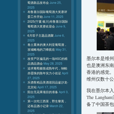
萄酒新品发布会
June 25,
2025
布鲁塞尔国际葡萄酒大奖赛评
委工作开始
June 11, 2025
2025(宁夏.银川)布鲁塞尔国际
葡萄酒大奖赛欢迎会
June 9,
2025
6月双子主题品酒聚
June 6,
2025
卷土重来的澳大利亚葡萄酒，
攻城略地的刀锋犹在
May 31,
2025
墨尔本是维州
改变产区偏见的一场ASC的精
品酒品酒会
May 28, 2025
也是澳洲东南
追求葡萄极致成熟年代，纳帕
香港的感觉。另
赤霞珠的陈年实力小佐证
April
27, 2025
维州仅数十公
乐酒客精品美酒巡回品鉴沙龙-
北京站
April 17, 2025
我在墨尔本入
阳台无花果项目的准备
April 3,
The Lan
2025
第一次吃江西菜，野生黎蒿，
备了中国茶包
还有品酒小记录
March 22,
2025